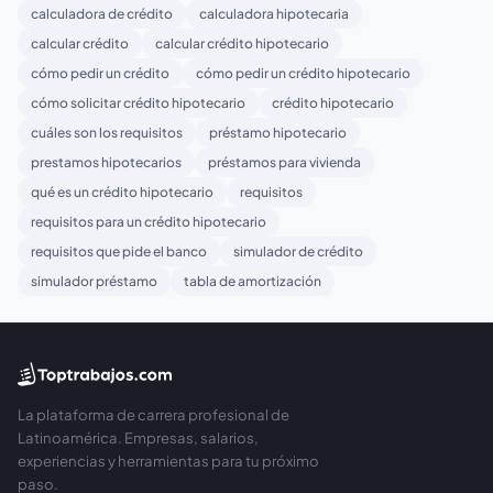
calculadora de crédito
calculadora hipotecaria
calcular crédito
calcular crédito hipotecario
cómo pedir un crédito
cómo pedir un crédito hipotecario
cómo solicitar crédito hipotecario
crédito hipotecario
cuáles son los requisitos
préstamo hipotecario
prestamos hipotecarios
préstamos para vivienda
qué es un crédito hipotecario
requisitos
requisitos para un crédito hipotecario
requisitos que pide el banco
simulador de crédito
simulador préstamo
tabla de amortización
La plataforma de carrera profesional de
Latinoamérica. Empresas, salarios,
experiencias y herramientas para tu próximo
paso.