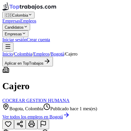
🇨🇴
Colombia
Empresas
Empleos
Candidatos
Empresas
Iniciar sesión
Crear cuenta
Inicio
/
Colombia
/
Empleos
/
Bogotá
/
Cajero
Aplicar en TopTrabajos
Cajero
COCREAR GESTION HUMANA
Bogota, Colombia
Publicado hace 1 mes(es)
Ver todos los empleos en
Bogotá