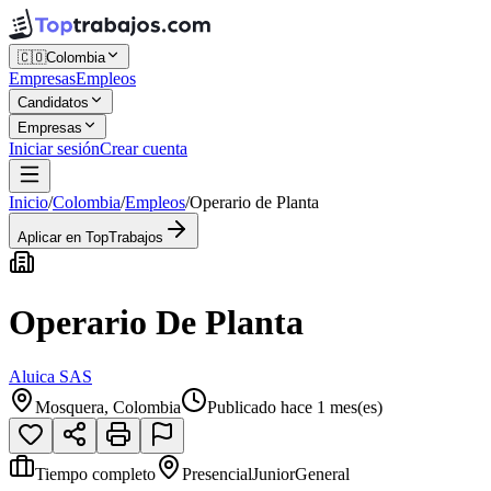
🇨🇴
Colombia
Empresas
Empleos
Candidatos
Empresas
Iniciar sesión
Crear cuenta
Inicio
/
Colombia
/
Empleos
/
Operario de Planta
Aplicar en TopTrabajos
Operario De Planta
Aluica SAS
Mosquera, Colombia
Publicado hace 1 mes(es)
Tiempo completo
Presencial
Junior
General