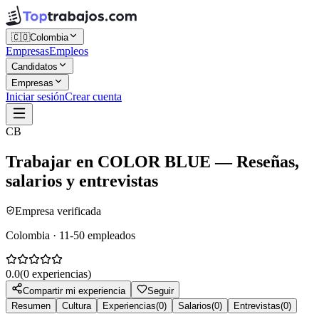
🇨🇴
Colombia
Empresas
Empleos
Candidatos
Empresas
Iniciar sesión
Crear cuenta
CB
Trabajar en
COLOR BLUE
— Reseñas,
salarios y entrevistas
Empresa verificada
Colombia · 11-50 empleados
0.0
(
0
experiencias)
Compartir mi experiencia
Seguir
Resumen
Cultura
Experiencias
(
0
)
Salarios
(
0
)
Entrevistas
(
0
)