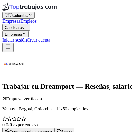
🇨🇴
Colombia
Empresas
Empleos
Candidatos
Empresas
Iniciar sesión
Crear cuenta
Trabajar en
Dreamport
— Reseñas, salario
Empresa verificada
Ventas · Bogotá, Colombia · 11-50 empleados
0.0
(
0
experiencias)
Compartir mi experiencia
Seguir