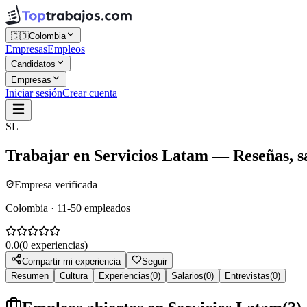
🇨🇴
Colombia
Empresas
Empleos
Candidatos
Empresas
Iniciar sesión
Crear cuenta
SL
Trabajar en
Servicios Latam
— Reseñas, sa
Empresa verificada
Colombia · 11-50 empleados
0.0
(
0
experiencias)
Compartir mi experiencia
Seguir
Resumen
Cultura
Experiencias
(
0
)
Salarios
(
0
)
Entrevistas
(
0
)