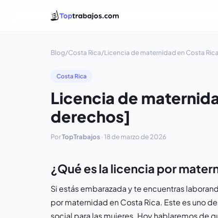
Blog
/
Costa Rica
/
Licencia de maternidad en Costa Rica
Costa Rica
Licencia de maternida
derechos]
Por
TopTrabajos
·
18 de marzo de 2026
¿Qué es la licencia por mater
Si estás embarazada y te encuentras laboran
por maternidad en Costa Rica. Este es uno d
social para las mujeres. Hoy hablaremos de 