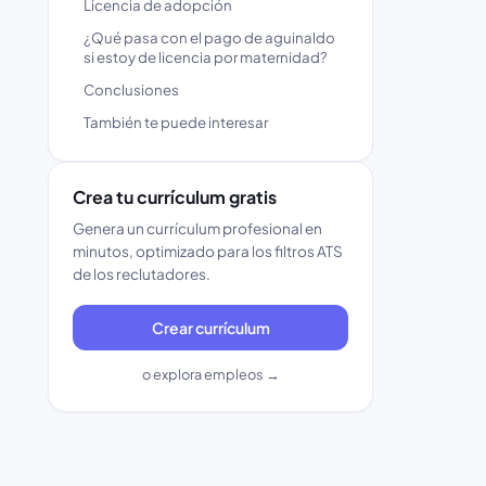
Licencia de adopción
¿Qué pasa con el pago de aguinaldo
si estoy de licencia por maternidad?
Conclusiones
También te puede interesar
Crea tu currículum gratis
Genera un currículum profesional en
minutos, optimizado para los filtros ATS
de los reclutadores.
Crear currículum
o explora empleos →