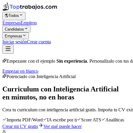
🌎
Todos
Empresas
Empleos
Candidatos
Empresas
Iniciar sesión
Crear cuenta
Empezaste con el ejemplo
Sin experiencia
. Personalízalo con tus d
Empezar en blanco
Potenciado con Inteligencia Artificial
Curriculum con Inteligencia Artificial
en minutos, no en horas
Crea tu curriculum con inteligencia artificial gratis. Importa tu CV exi
Importa PDF/Word
IA escribe por ti
Score ATS
Analíticas
Crear mi CV gratis
Ver qué puede hacer