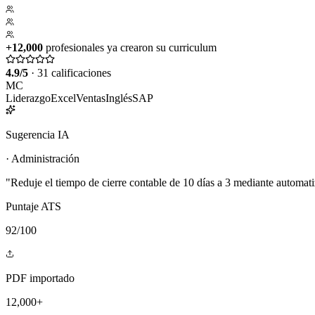
+12,000
profesionales ya crearon su curriculum
4.9
/5
·
31
calificaciones
MC
Liderazgo
Excel
Ventas
Inglés
SAP
Sugerencia IA
·
Administración
"
Reduje el tiempo de cierre contable de 10 días a 3 mediante automati
Puntaje ATS
92/100
PDF importado
12,000+