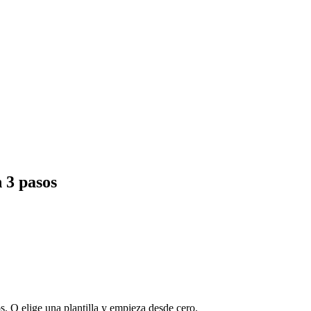
n 3 pasos
s. O elige una plantilla y empieza desde cero.