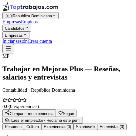
🇩🇴
República Dominicana
Empresas
Empleos
Candidatos
Empresas
Iniciar sesión
Crear cuenta
MP
Trabajar en
Mejoras Plus
— Reseñas,
salarios y entrevistas
Contabilidad · República Dominicana
0.0
(
0
experiencias)
Compartir mi experiencia
Seguir
¿Eres el empleador? Reclama este perfil
Resumen
Cultura
Experiencias
(
0
)
Salarios
(
0
)
Entrevistas
(
0
)