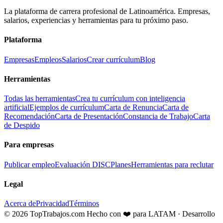
La plataforma de carrera profesional de Latinoamérica. Empresas,
salarios, experiencias y herramientas para tu próximo paso.
Plataforma
Empresas
Empleos
Salarios
Crear currículum
Blog
Herramientas
Todas las herramientas
Crea tu currículum con inteligencia
artificial
Ejemplos de currículum
Carta de Renuncia
Carta de
Recomendación
Carta de Presentación
Constancia de Trabajo
Carta
de Despido
Para empresas
Publicar empleo
Evaluación DISC
Planes
Herramientas para reclutar
Legal
Acerca de
Privacidad
Términos
© 2026 TopTrabajos.com
Hecho con ❤️ para LATAM · Desarrollo