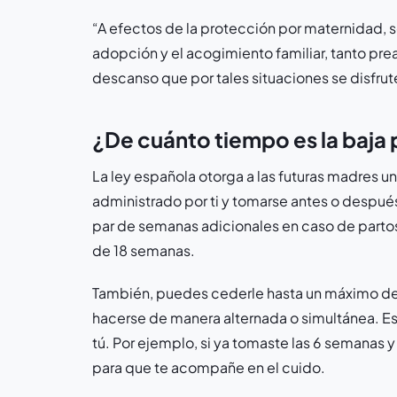
“A efectos de la protección por maternidad, s
adopción y el acogimiento familiar, tanto p
descanso que por tales situaciones se disfru
¿De cuánto tiempo es la baja
La ley española otorga a las futuras madres 
administrado por ti y tomarse antes o despu
par de semanas adicionales en caso de partos
de 18 semanas.
También, puedes cederle hasta un máximo de 
hacerse de manera alternada o simultánea. Es
tú. Por ejemplo, si ya tomaste las 6 semanas y 
para que te acompañe en el cuido.