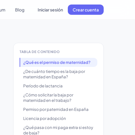
lum
Blog
Iniciar sesión
Crear cuenta
TABLA DE CONTENIDO
¿Qué es el permiso de maternidad?
¿De cuánto tiempo es la baja por
maternidad en España?
Período de lactancia
¿Cómo solicitar la baja por
maternidad en el trabajo?
Permiso por paternidad en España
Licencia por adopción
¿Qué pasa con mi paga extra si estoy
de baja?