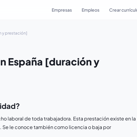
Empresas
Empleos
Crear currícu
 y prestación]
n España [duración y
nidad?
o laboral de toda trabajadora. Esta prestación existe en la
. Se le conoce también como licencia o baja por