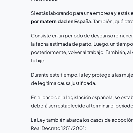
Si estás laborando para una empresa y estás
por maternidad en España
. También, qué otr
Consiste en un periodo de descanso remunerad
la fecha estimada de parto. Luego, un tiempo
posteriormente, volver al trabajo. También, al
tu hijo.
Durante este tiempo, la ley protege a las muj
de legítima causa justificada.
En el caso de la legislación española, se es
deberá ser restablecido al terminar el períod
La Ley también abarca los casos de adopción o 
Real Decreto 1251/2001: