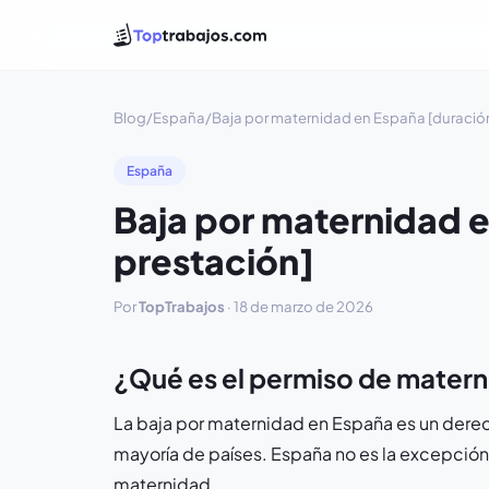
Blog
/
España
/
Baja por maternidad en España [duración
España
Baja por maternidad e
prestación]
Por
TopTrabajos
·
18 de marzo de 2026
¿Qué es el permiso de mater
La baja por maternidad en España es un derech
mayoría de países. España no es la excepción
maternidad.