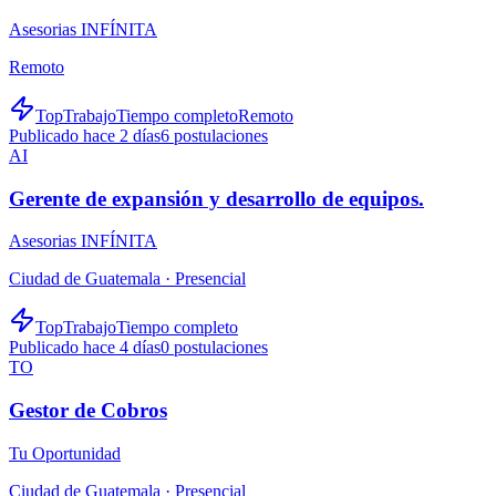
Asesorias INFÍNITA
Remoto
TopTrabajo
Tiempo completo
Remoto
Publicado hace 2 días
6
postulaciones
AI
Gerente de expansión y desarrollo de equipos.
Asesorias INFÍNITA
Ciudad de Guatemala ·
Presencial
TopTrabajo
Tiempo completo
Publicado hace 4 días
0
postulaciones
TO
Gestor de Cobros
Tu Oportunidad
Ciudad de Guatemala ·
Presencial