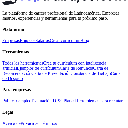
La plataforma de carrera profesional de Latinoamérica. Empresas,
salarios, experiencias y herramientas para tu próximo paso.
Plataforma
Empresas
Empleos
Salarios
Crear currículum
Blog
Herramientas
Todas las herramientas
Crea tu currículum con inteligencia
artificial
Ejemplos de currículum
Carta de Renuncia
Carta de
Recomendación
Carta de Presentación
Constancia de Trabajo
Carta
de Despido
Para empresas
Publicar empleo
Evaluación DISC
Planes
Herramientas para reclutar
Legal
Acerca de
Privacidad
Términos