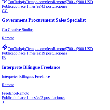
TopTrabajo
Tiempo completo
Remoto
$700 - $900 USD
Publicado hace 1 mes(es)
43
postulaciones
GC
Government Procurement Sales Specialist
Go Creative Studios
Remoto
TopTrabajo
Tiempo completo
Remoto
$700 - $900 USD
Publicado hace 1 mes(es)
19
postulaciones
IB
Interprete Bilingue Freelance
Interpretes Bilingues Freelance
Remoto
Freelance
Remoto
Publicado hace 1 mes(es)
2
postulaciones
3