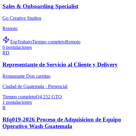
Sales & Onboarding Specialist
Go Creative Studios
Remoto
TopTrabajo
Tiempo completo
Remoto
6
postulaciones
RD
Representante de Servicio al Cliente y Delivery
Restaurante Don carnitas
Ciudad de Guatemala ·
Presencial
Tiempo completo
Q4,252 GTQ
1
postulaciones
R
Rfq019-2026 Proceso de Adquisicion de Equipo
Operativo Wash Guatemala