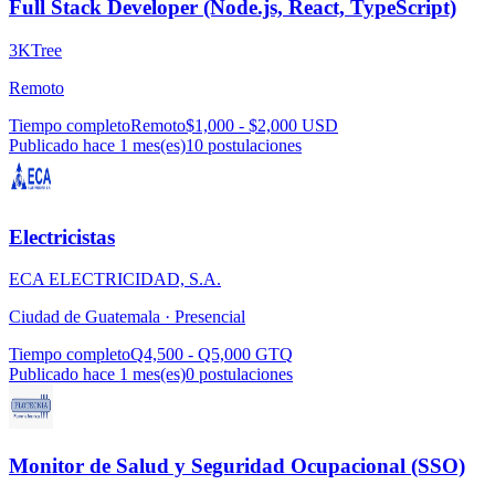
Full Stack Developer (Node.js, React, TypeScript)
3KTree
Remoto
Tiempo completo
Remoto
$1,000 - $2,000 USD
Publicado hace 1 mes(es)
10
postulaciones
Electricistas
ECA ELECTRICIDAD, S.A.
Ciudad de Guatemala ·
Presencial
Tiempo completo
Q4,500 - Q5,000 GTQ
Publicado hace 1 mes(es)
0
postulaciones
Monitor de Salud y Seguridad Ocupacional (SSO)