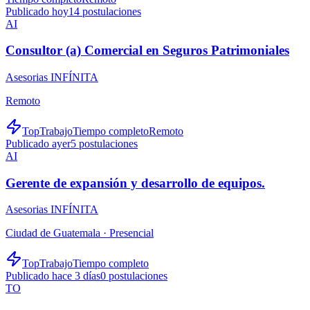
Publicado hoy
14
postulaciones
AI
Consultor (a) Comercial en Seguros Patrimoniales
Asesorias INFÍNITA
Remoto
TopTrabajo
Tiempo completo
Remoto
Publicado ayer
5
postulaciones
AI
Gerente de expansión y desarrollo de equipos.
Asesorias INFÍNITA
Ciudad de Guatemala ·
Presencial
TopTrabajo
Tiempo completo
Publicado hace 3 días
0
postulaciones
TO