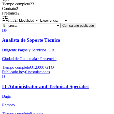
Tiempo completo
23
Contrato
2
Freelance
2
Filtrar
Con salario publicado
DP
Analista de Soporte Técnico
Diligente Pagos y Servicios, S.A.
Ciudad de Guatemala ·
Presencial
Tiempo completo
Q12,000 GTQ
Publicado hoy
0
postulaciones
D
IT Administrator and Technical Specialist
Daga
Remoto
Tiempo completo
Remoto