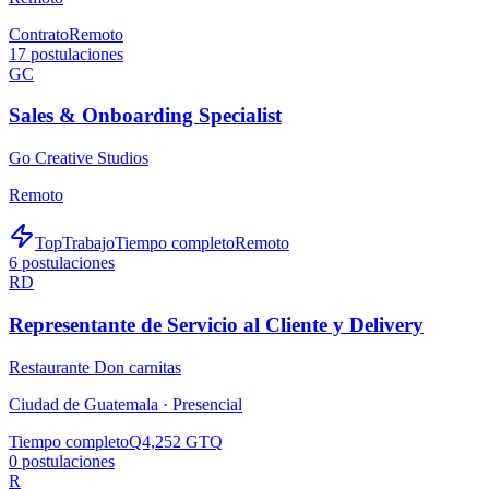
Contrato
Remoto
17
postulaciones
GC
Sales & Onboarding Specialist
Go Creative Studios
Remoto
TopTrabajo
Tiempo completo
Remoto
6
postulaciones
RD
Representante de Servicio al Cliente y Delivery
Restaurante Don carnitas
Ciudad de Guatemala ·
Presencial
Tiempo completo
Q4,252 GTQ
0
postulaciones
R