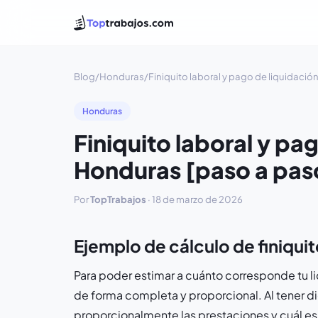
Blog
/
Honduras
/
Finiquito laboral y pago de liquidaci
Honduras
Finiquito laboral y pa
Honduras [paso a pas
Por
TopTrabajos
·
18 de marzo de 2026
Ejemplo de cálculo de finiqui
Para poder estimar a cuánto corresponde tu 
de forma completa y proporcional. Al tener d
proporcionalmente las prestaciones y cuál es 