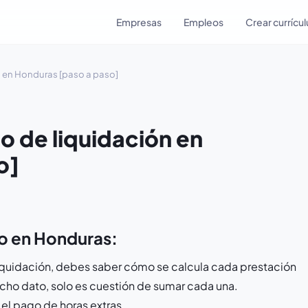
Empresas
Empleos
Crear currícu
ón en Honduras [paso a paso]
go de liquidación en
o]
to en Honduras:
liquidación, debes saber cómo se calcula cada prestación
icho dato, solo es cuestión de sumar cada una.
el pago de horas extras.