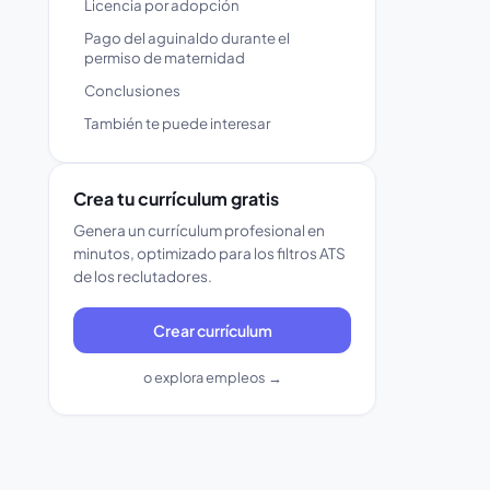
Licencia por adopción
Pago del aguinaldo durante el
permiso de maternidad
Conclusiones
También te puede interesar
Crea tu currículum gratis
Genera un currículum profesional en
minutos, optimizado para los filtros ATS
de los reclutadores.
Crear currículum
o explora empleos →