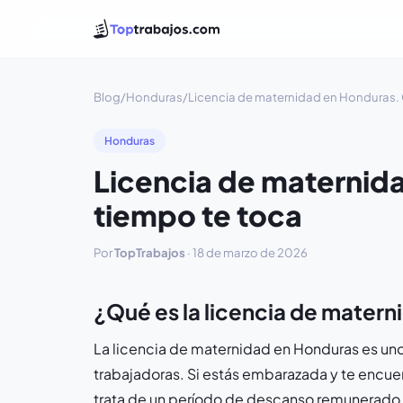
Blog
/
Honduras
/
Licencia de maternidad en Honduras.
Honduras
Licencia de maternid
tiempo te toca
Por
TopTrabajos
·
18 de marzo de 2026
¿Qué es la licencia de matern
La licencia de maternidad en Honduras es uno
trabajadoras. Si estás embarazada y te encuen
trata de un período de descanso remunerado 