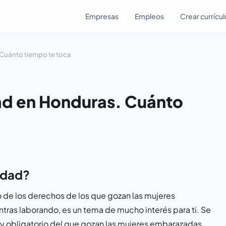
Empresas
Empleos
Crear currícu
 Cuánto tiempo te toca
ad en Honduras. Cuánto
idad?
 de los derechos de los que gozan las mujeres
tras laborando, es un tema de mucho interés para ti. Se
y obligatorio del que gozan las mujeres embarazadas.