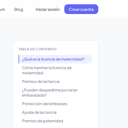
lum
Blog
Iniciar sesión
Crear cuenta
TABLA DE CONTENIDO
¿Qué es la licencia de maternidad?
Cómo tramitar la licencia de
maternidad
Permiso de lactancia
¿Pueden despedirme por estar
embarazada?
Protección del embarazo
Ayuda de lactancia
Permiso de paternidad