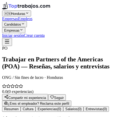
🇭🇳
Honduras
Empresas
Empleos
Candidatos
Empresas
Iniciar sesión
Crear cuenta
PO
Trabajar en
Partners of the Americas
(POA)
— Reseñas, salarios y entrevistas
ONG / Sin fines de lucro · Honduras
0.0
(
0
experiencias)
Compartir mi experiencia
Seguir
¿Eres el empleador? Reclama este perfil
Resumen
Cultura
Experiencias
(
0
)
Salarios
(
0
)
Entrevistas
(
0
)