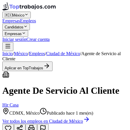
🇲🇽
México
Empresas
Empleos
Candidatos
Empresas
Iniciar sesión
Crear cuenta
Inicio
/
México
/
Empleos
/
Ciudad de México
/
Agente de Servicio al
Cliente
Aplicar en TopTrabajos
Agente De Servicio Al Cliente
Hir Casa
CDMX, México
Publicado hace 1 mes(es)
Ver todos los empleos en
Ciudad de México