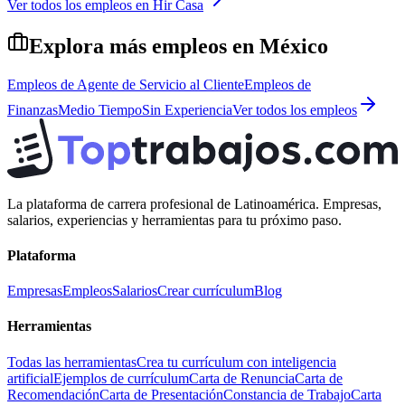
Ver todos los empleos en
Hir Casa
Explora más empleos en
México
Empleos de
Agente de Servicio al Cliente
Empleos de
Finanzas
Medio Tiempo
Sin Experiencia
Ver todos los empleos
La plataforma de carrera profesional de Latinoamérica. Empresas,
salarios, experiencias y herramientas para tu próximo paso.
Plataforma
Empresas
Empleos
Salarios
Crear currículum
Blog
Herramientas
Todas las herramientas
Crea tu currículum con inteligencia
artificial
Ejemplos de currículum
Carta de Renuncia
Carta de
Recomendación
Carta de Presentación
Constancia de Trabajo
Carta