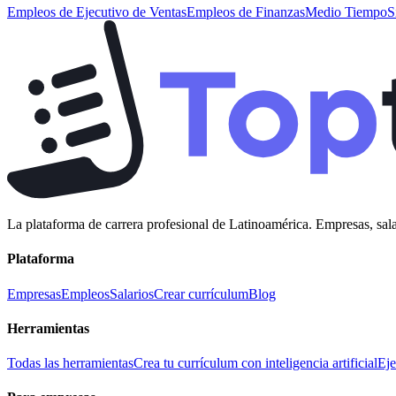
Empleos de
Ejecutivo de Ventas
Empleos de
Finanzas
Medio Tiempo
S
La plataforma de carrera profesional de Latinoamérica. Empresas, sala
Plataforma
Empresas
Empleos
Salarios
Crear currículum
Blog
Herramientas
Todas las herramientas
Crea tu currículum con inteligencia artificial
Eje