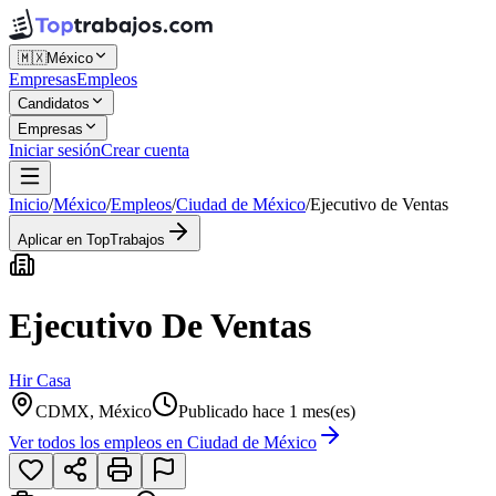
🇲🇽
México
Empresas
Empleos
Candidatos
Empresas
Iniciar sesión
Crear cuenta
Inicio
/
México
/
Empleos
/
Ciudad de México
/
Ejecutivo de Ventas
Aplicar en TopTrabajos
Ejecutivo De Ventas
Hir Casa
CDMX, México
Publicado hace 1 mes(es)
Ver todos los empleos en
Ciudad de México