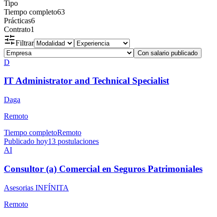
Tipo
Tiempo completo
63
Prácticas
6
Contrato
1
Filtrar
Con salario publicado
D
IT Administrator and Technical Specialist
Daga
Remoto
Tiempo completo
Remoto
Publicado hoy
13
postulaciones
AI
Consultor (a) Comercial en Seguros Patrimoniales
Asesorias INFÍNITA
Remoto