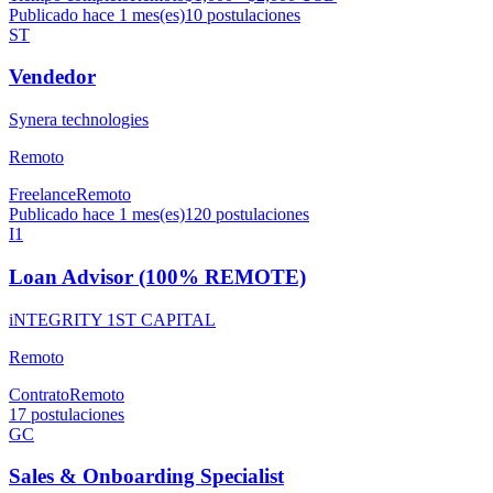
Publicado hace 1 mes(es)
10
postulaciones
ST
Vendedor
Synera technologies
Remoto
Freelance
Remoto
Publicado hace 1 mes(es)
120
postulaciones
I1
Loan Advisor (100% REMOTE)
iNTEGRITY 1ST CAPITAL
Remoto
Contrato
Remoto
17
postulaciones
GC
Sales & Onboarding Specialist