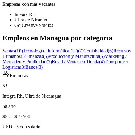
Empresas con más vacantes
Integra Rh
Ultra de Nicaragua
Go Creative Studios
Empleos en Managua por categoría
Ventas
(
10
)
Tecnología / Informática (IT)
(
7
)
Contabilidad
(
6
)
Recursos
Humanos
(
5
)
Finanzas
(
5
)
Producción y Manufactura
(
5
)
Marketing /
Mercadeo y Publicidad
(
5
)
Retail / Ventas en Tienda
(
4
)
Transporte y
Logística
(
3
)
Banca
(
3
)
Empresas
53
Integra Rh, Ultra de Nicaragua
Salario
$65
–
$19,500
USD
·
5
con salario