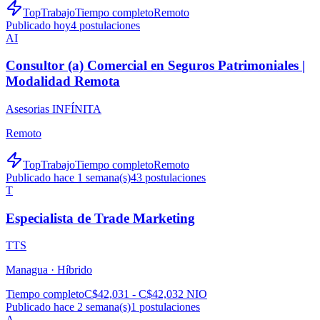
TopTrabajo
Tiempo completo
Remoto
Publicado hoy
4
postulaciones
AI
Consultor (a) Comercial en Seguros Patrimoniales |
Modalidad Remota
Asesorias INFÍNITA
Remoto
TopTrabajo
Tiempo completo
Remoto
Publicado hace 1 semana(s)
43
postulaciones
T
Especialista de Trade Marketing
TTS
Managua ·
Híbrido
Tiempo completo
C$42,031 - C$42,032 NIO
Publicado hace 2 semana(s)
1
postulaciones
A