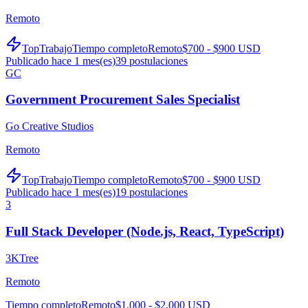
Remoto
TopTrabajo
Tiempo completo
Remoto
$700 - $900 USD
Publicado hace 1 mes(es)
39
postulaciones
GC
Government Procurement Sales Specialist
Go Creative Studios
Remoto
TopTrabajo
Tiempo completo
Remoto
$700 - $900 USD
Publicado hace 1 mes(es)
19
postulaciones
3
Full Stack Developer (Node.js, React, TypeScript)
3KTree
Remoto
Tiempo completo
Remoto
$1,000 - $2,000 USD