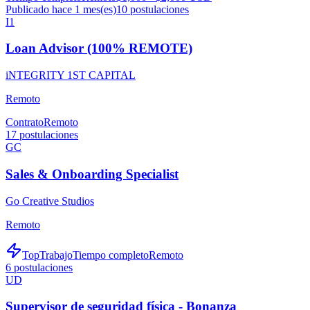
Publicado hace 1 mes(es)
10
postulaciones
I1
Loan Advisor (100% REMOTE)
iNTEGRITY 1ST CAPITAL
Remoto
Contrato
Remoto
17
postulaciones
GC
Sales & Onboarding Specialist
Go Creative Studios
Remoto
TopTrabajo
Tiempo completo
Remoto
6
postulaciones
UD
Supervisor de seguridad física - Bonanza