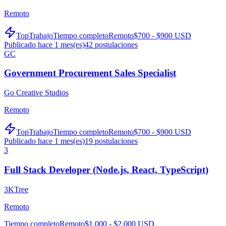
Remoto
TopTrabajo
Tiempo completo
Remoto
$700 - $900 USD
Publicado hace 1 mes(es)
42
postulaciones
GC
Government Procurement Sales Specialist
Go Creative Studios
Remoto
TopTrabajo
Tiempo completo
Remoto
$700 - $900 USD
Publicado hace 1 mes(es)
19
postulaciones
3
Full Stack Developer (Node.js, React, TypeScript)
3KTree
Remoto
Tiempo completo
Remoto
$1,000 - $2,000 USD