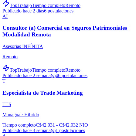
TopTrabajo
Tiempo completo
Remoto
Publicado hace 2 días
6
postulaciones
AI
Consultor (a) Comercial en Seguros Patrimoniales |
Modalidad Remota
Asesorias INFÍNITA
Remoto
TopTrabajo
Tiempo completo
Remoto
Publicado hace 2 semana(s)
46
postulaciones
T
Especialista de Trade Marketing
TTS
Managua ·
Híbrido
Tiempo completo
C$42,031 - C$42,032 NIO
Publicado hace 3 semana(s)
1
postulaciones
A