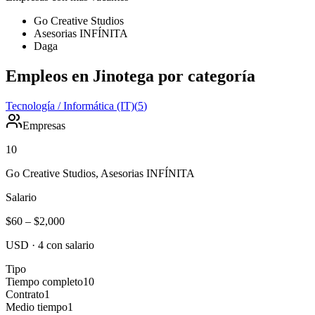
Go Creative Studios
Asesorias INFÍNITA
Daga
Empleos en Jinotega por categoría
Tecnología / Informática (IT)
(
5
)
Empresas
10
Go Creative Studios, Asesorias INFÍNITA
Salario
$60
–
$2,000
USD
·
4
con salario
Tipo
Tiempo completo
10
Contrato
1
Medio tiempo
1