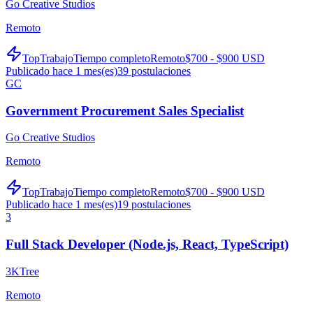
Go Creative Studios
Remoto
TopTrabajo
Tiempo completo
Remoto
$700 - $900 USD
Publicado hace 1 mes(es)
39
postulaciones
GC
Government Procurement Sales Specialist
Go Creative Studios
Remoto
TopTrabajo
Tiempo completo
Remoto
$700 - $900 USD
Publicado hace 1 mes(es)
19
postulaciones
3
Full Stack Developer (Node.js, React, TypeScript)
3KTree
Remoto