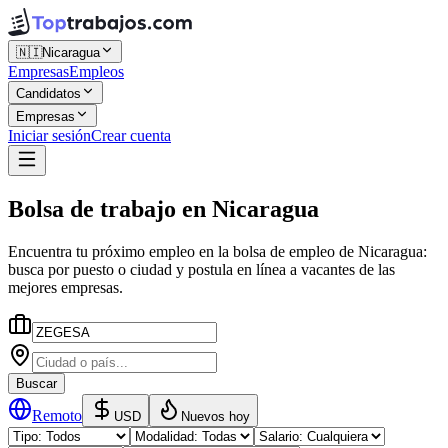
🇳🇮
Nicaragua
Empresas
Empleos
Candidatos
Empresas
Iniciar sesión
Crear cuenta
Bolsa de trabajo
en
Nicaragua
Encuentra tu próximo empleo en la
bolsa de empleo
de
Nicaragua
:
busca por puesto o ciudad y postula en línea a vacantes de las
mejores empresas.
Buscar
Remoto
USD
Nuevos hoy