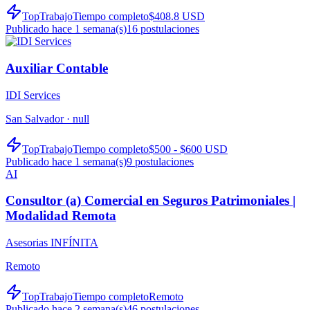
TopTrabajo
Tiempo completo
$408.8 USD
Publicado hace 1 semana(s)
16
postulaciones
Auxiliar Contable
IDI Services
San Salvador ·
null
TopTrabajo
Tiempo completo
$500 - $600 USD
Publicado hace 1 semana(s)
9
postulaciones
AI
Consultor (a) Comercial en Seguros Patrimoniales |
Modalidad Remota
Asesorias INFÍNITA
Remoto
TopTrabajo
Tiempo completo
Remoto
Publicado hace 2 semana(s)
46
postulaciones