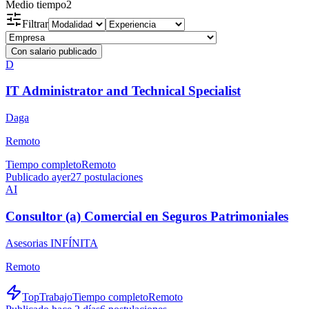
Medio tiempo
2
Filtrar
Con salario publicado
D
IT Administrator and Technical Specialist
Daga
Remoto
Tiempo completo
Remoto
Publicado ayer
27
postulaciones
AI
Consultor (a) Comercial en Seguros Patrimoniales
Asesorias INFÍNITA
Remoto
TopTrabajo
Tiempo completo
Remoto