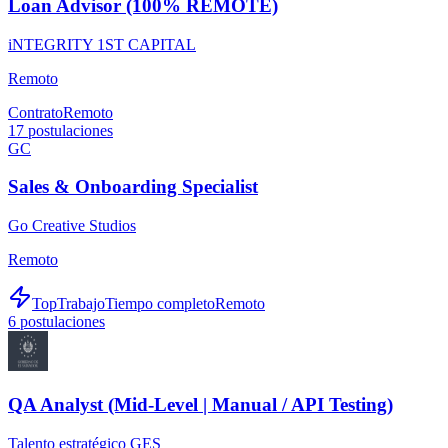
Loan Advisor (100% REMOTE)
iNTEGRITY 1ST CAPITAL
Remoto
Contrato
Remoto
17
postulaciones
GC
Sales & Onboarding Specialist
Go Creative Studios
Remoto
TopTrabajo
Tiempo completo
Remoto
6
postulaciones
QA Analyst (Mid-Level | Manual / API Testing)
Talento estratégico GES