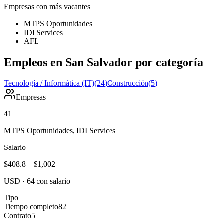
Empresas con más vacantes
MTPS Oportunidades
IDI Services
AFL
Empleos en San Salvador por categoría
Tecnología / Informática (IT)
(
24
)
Construcción
(
5
)
Empresas
41
MTPS Oportunidades, IDI Services
Salario
$408.8
–
$1,002
USD
·
64
con salario
Tipo
Tiempo completo
82
Contrato
5