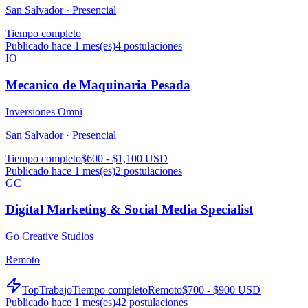
San Salvador ·
Presencial
Tiempo completo
Publicado hace 1 mes(es)
4
postulaciones
IO
Mecanico de Maquinaria Pesada
Inversiones Omni
San Salvador ·
Presencial
Tiempo completo
$600 - $1,100 USD
Publicado hace 1 mes(es)
2
postulaciones
GC
Digital Marketing & Social Media Specialist
Go Creative Studios
Remoto
TopTrabajo
Tiempo completo
Remoto
$700 - $900 USD
Publicado hace 1 mes(es)
42
postulaciones