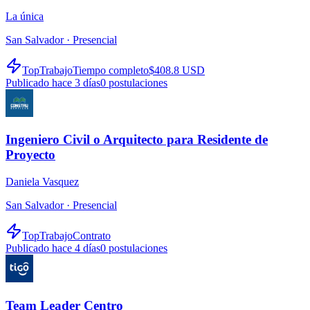
La única
San Salvador ·
Presencial
TopTrabajo
Tiempo completo
$408.8 USD
Publicado hace 3 días
0
postulaciones
Ingeniero Civil o Arquitecto para Residente de
Proyecto
Daniela Vasquez
San Salvador ·
Presencial
TopTrabajo
Contrato
Publicado hace 4 días
0
postulaciones
Team Leader Centro