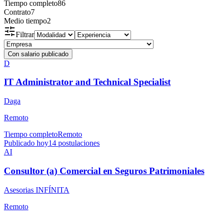
Tiempo completo
86
Contrato
7
Medio tiempo
2
Filtrar
Con salario publicado
D
IT Administrator and Technical Specialist
Daga
Remoto
Tiempo completo
Remoto
Publicado hoy
14
postulaciones
AI
Consultor (a) Comercial en Seguros Patrimoniales
Asesorias INFÍNITA
Remoto