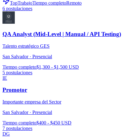
TopTrabajo
Tiempo completo
Remoto
6
postulaciones
QA Analyst (Mid-Level | Manual / API Testing)
Talento estratégico GES
San Salvador ·
Presencial
Tiempo completo
$1,300 - $1,500 USD
5
postulaciones
IE
Promotor
Importante empresa del Sector
San Salvador ·
Presencial
Tiempo completo
$400 - $450 USD
7
postulaciones
DG