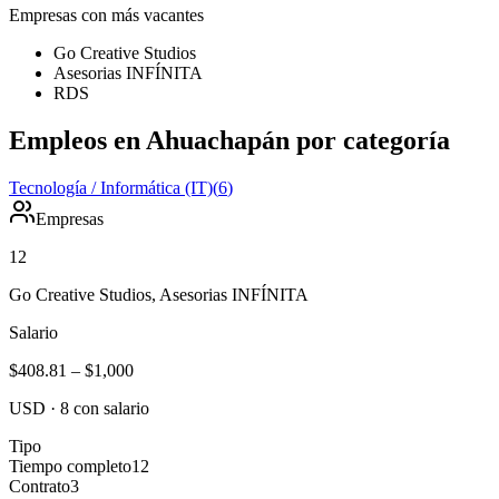
Empresas con más vacantes
Go Creative Studios
Asesorias INFÍNITA
RDS
Empleos en Ahuachapán por categoría
Tecnología / Informática (IT)
(
6
)
Empresas
12
Go Creative Studios, Asesorias INFÍNITA
Salario
$408.81
–
$1,000
USD
·
8
con salario
Tipo
Tiempo completo
12
Contrato
3