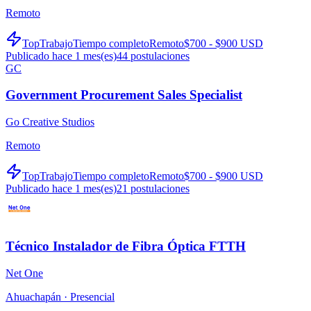
Remoto
TopTrabajo
Tiempo completo
Remoto
$700 - $900 USD
Publicado hace 1 mes(es)
44
postulaciones
GC
Government Procurement Sales Specialist
Go Creative Studios
Remoto
TopTrabajo
Tiempo completo
Remoto
$700 - $900 USD
Publicado hace 1 mes(es)
21
postulaciones
Técnico Instalador de Fibra Óptica FTTH
Net One
Ahuachapán ·
Presencial