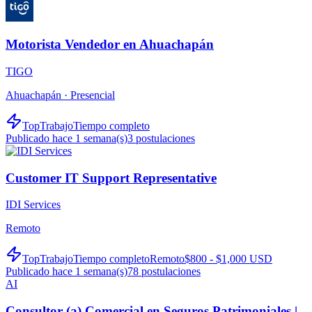
Motorista Vendedor en Ahuachapán
TIGO
Ahuachapán ·
Presencial
TopTrabajo
Tiempo completo
Publicado hace 1 semana(s)
3
postulaciones
Customer IT Support Representative
IDI Services
Remoto
TopTrabajo
Tiempo completo
Remoto
$800 - $1,000 USD
Publicado hace 1 semana(s)
78
postulaciones
AI
Consultor (a) Comercial en Seguros Patrimoniales |