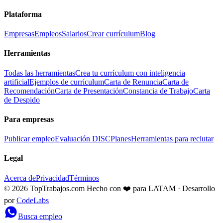
Plataforma
Empresas
Empleos
Salarios
Crear currículum
Blog
Herramientas
Todas las herramientas
Crea tu currículum con inteligencia
artificial
Ejemplos de currículum
Carta de Renuncia
Carta de
Recomendación
Carta de Presentación
Constancia de Trabajo
Carta
de Despido
Para empresas
Publicar empleo
Evaluación DISC
Planes
Herramientas para reclutar
Legal
Acerca de
Privacidad
Términos
© 2026 TopTrabajos.com
Hecho con ❤️ para LATAM · Desarrollo
por
CodeLabs
Busca empleo