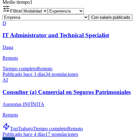
Medio tiempo
1
Filtrar
Con salario publicado
D
IT Administrator and Technical Specialist
Daga
Remoto
Tiempo completo
Remoto
Publicado hace 3 días
34
postulaciones
AI
Consultor (a) Comercial en Seguros Patrimoniales
Asesorias INFÍNITA
Remoto
TopTrabajo
Tiempo completo
Remoto
Publicado hace 4 días
17
postulaciones