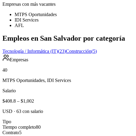
Empresas con más vacantes
MTPS Oportunidades
IDI Services
AFL
Empleos en San Salvador por categoría
Tecnología / Informática (IT)
(
23
)
Construcción
(
5
)
Empresas
40
MTPS Oportunidades, IDI Services
Salario
$408.8
–
$1,002
USD
·
63
con salario
Tipo
Tiempo completo
80
Contrato
5