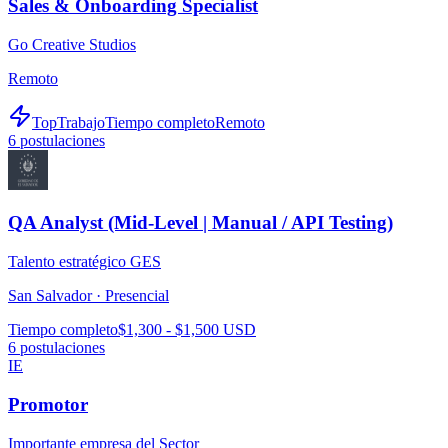
Sales & Onboarding Specialist
Go Creative Studios
Remoto
TopTrabajo
Tiempo completo
Remoto
6
postulaciones
QA Analyst (Mid-Level | Manual / API Testing)
Talento estratégico GES
San Salvador ·
Presencial
Tiempo completo
$1,300 - $1,500 USD
6
postulaciones
IE
Promotor
Importante empresa del Sector