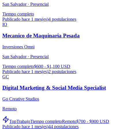
San Salvador ·
Presencial
Tiempo completo
Publicado hace 1 mes(es)
4
postulaciones
IO
Mecanico de Maquinaria Pesada
Inversiones Omni
San Salvador ·
Presencial
Tiempo completo
$600 - $1,100 USD
Publicado hace 1 mes(es)
2
postulaciones
GC
Digital Marketing & Social Media Specialist
Go Creative Studios
Remoto
TopTrabajo
Tiempo completo
Remoto
$700 - $900 USD
Publicado hace 1 mes(es)
44
postulaciones