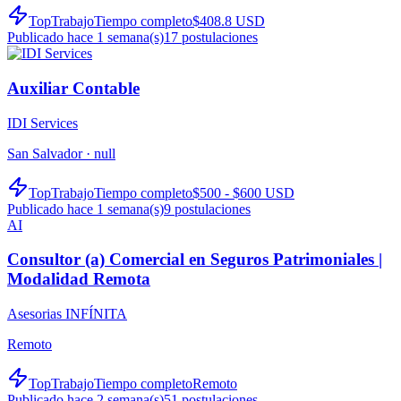
TopTrabajo
Tiempo completo
$408.8 USD
Publicado hace 1 semana(s)
17
postulaciones
Auxiliar Contable
IDI Services
San Salvador ·
null
TopTrabajo
Tiempo completo
$500 - $600 USD
Publicado hace 1 semana(s)
9
postulaciones
AI
Consultor (a) Comercial en Seguros Patrimoniales |
Modalidad Remota
Asesorias INFÍNITA
Remoto
TopTrabajo
Tiempo completo
Remoto
Publicado hace 2 semana(s)
51
postulaciones