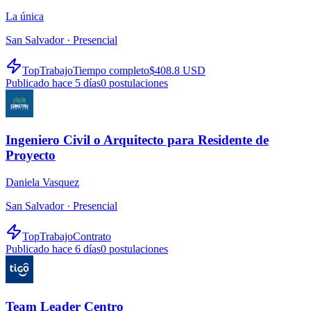
La única
San Salvador ·
Presencial
TopTrabajo
Tiempo completo
$408.8 USD
Publicado hace 5 días
0
postulaciones
Ingeniero Civil o Arquitecto para Residente de
Proyecto
Daniela Vasquez
San Salvador ·
Presencial
TopTrabajo
Contrato
Publicado hace 6 días
0
postulaciones
Team Leader Centro