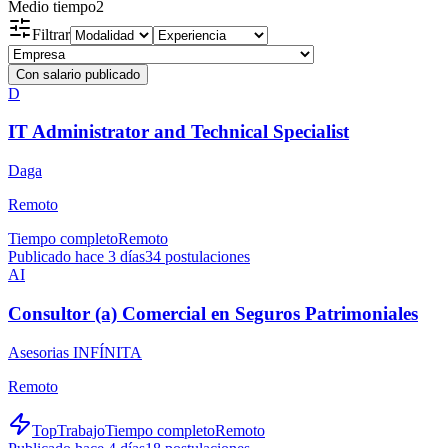
Medio tiempo
2
Filtrar
Con salario publicado
D
IT Administrator and Technical Specialist
Daga
Remoto
Tiempo completo
Remoto
Publicado hace 3 días
34
postulaciones
AI
Consultor (a) Comercial en Seguros Patrimoniales
Asesorias INFÍNITA
Remoto
TopTrabajo
Tiempo completo
Remoto