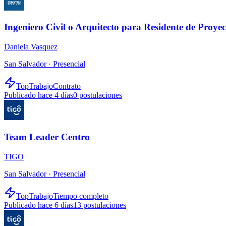
Ingeniero Civil o Arquitecto para Residente de Proyec
Daniela Vasquez
San Salvador ·
Presencial
TopTrabajo
Contrato
Publicado hace 4 días
0
postulaciones
Team Leader Centro
TIGO
San Salvador ·
Presencial
TopTrabajo
Tiempo completo
Publicado hace 6 días
13
postulaciones