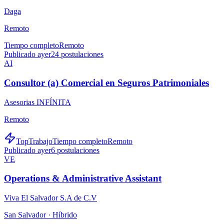
Daga
Remoto
Tiempo completo
Remoto
Publicado ayer
24
postulaciones
AI
Consultor (a) Comercial en Seguros Patrimoniales
Asesorias INFÍNITA
Remoto
TopTrabajo
Tiempo completo
Remoto
Publicado ayer
6
postulaciones
VE
Operations & Administrative Assistant
Viva El Salvador S.A de C.V
San Salvador ·
Híbrido