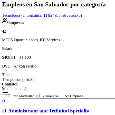
Empleos en San Salvador por categoría
Tecnología / Informática (IT)
(
24
)
Construcción
(
5
)
Empresas
42
MTPS Oportunidades, IDI Services
Salario
$408.81
–
$1,100
USD
·
67
con salario
Tipo
Tiempo completo
85
Contrato
5
Medio tiempo
2
Filtrar
D
IT Administrator and Technical Specialist