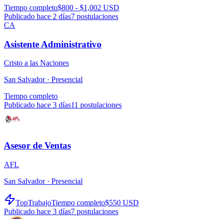
Tiempo completo
$800 - $1,002 USD
Publicado hace 2 días
7
postulaciones
CA
Asistente Administrativo
Cristo a las Naciones
San Salvador ·
Presencial
Tiempo completo
Publicado hace 3 días
11
postulaciones
Asesor de Ventas
AFL
San Salvador ·
Presencial
TopTrabajo
Tiempo completo
$550 USD
Publicado hace 3 días
7
postulaciones