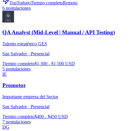
TopTrabajo
Tiempo completo
Remoto
6
postulaciones
QA Analyst (Mid-Level | Manual / API Testing)
Talento estratégico GES
San Salvador ·
Presencial
Tiempo completo
$1,300 - $1,500 USD
5
postulaciones
IE
Promotor
Importante empresa del Sector
San Salvador ·
Presencial
Tiempo completo
$400 - $450 USD
7
postulaciones
DG