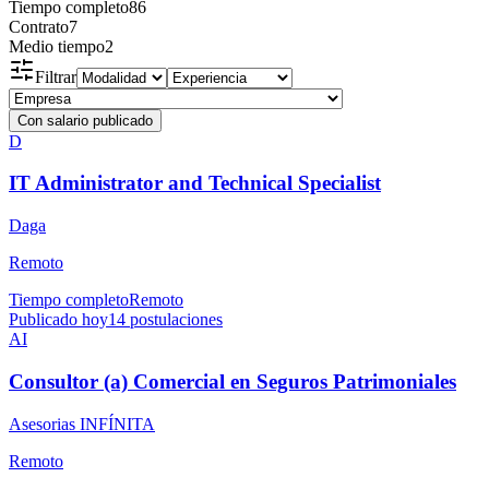
Tiempo completo
86
Contrato
7
Medio tiempo
2
Filtrar
Con salario publicado
D
IT Administrator and Technical Specialist
Daga
Remoto
Tiempo completo
Remoto
Publicado hoy
14
postulaciones
AI
Consultor (a) Comercial en Seguros Patrimoniales
Asesorias INFÍNITA
Remoto