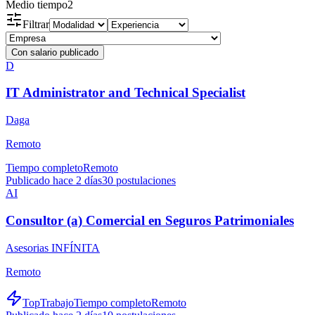
Medio tiempo
2
Filtrar
Con salario publicado
D
IT Administrator and Technical Specialist
Daga
Remoto
Tiempo completo
Remoto
Publicado hace 2 días
30
postulaciones
AI
Consultor (a) Comercial en Seguros Patrimoniales
Asesorias INFÍNITA
Remoto
TopTrabajo
Tiempo completo
Remoto