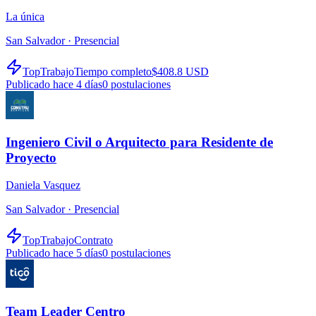
La única
San Salvador ·
Presencial
TopTrabajo
Tiempo completo
$408.8 USD
Publicado hace 4 días
0
postulaciones
Ingeniero Civil o Arquitecto para Residente de
Proyecto
Daniela Vasquez
San Salvador ·
Presencial
TopTrabajo
Contrato
Publicado hace 5 días
0
postulaciones
Team Leader Centro