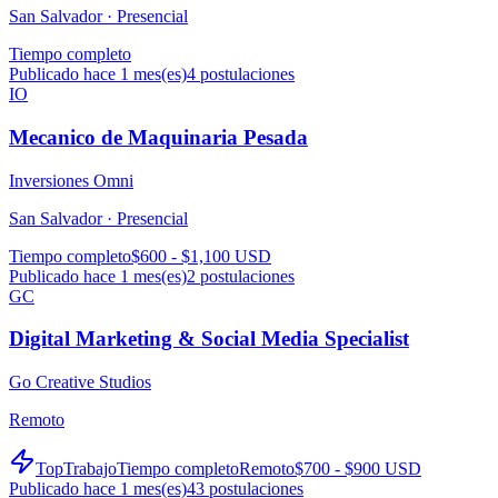
San Salvador ·
Presencial
Tiempo completo
Publicado hace 1 mes(es)
4
postulaciones
IO
Mecanico de Maquinaria Pesada
Inversiones Omni
San Salvador ·
Presencial
Tiempo completo
$600 - $1,100 USD
Publicado hace 1 mes(es)
2
postulaciones
GC
Digital Marketing & Social Media Specialist
Go Creative Studios
Remoto
TopTrabajo
Tiempo completo
Remoto
$700 - $900 USD
Publicado hace 1 mes(es)
43
postulaciones