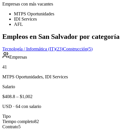
Empresas con más vacantes
MTPS Oportunidades
IDI Services
AFL
Empleos en San Salvador por categoría
Tecnología / Informática (IT)
(
23
)
Construcción
(
5
)
Empresas
41
MTPS Oportunidades, IDI Services
Salario
$408.8
–
$1,002
USD
·
64
con salario
Tipo
Tiempo completo
82
Contrato
5