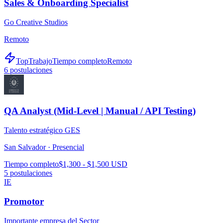
Sales & Onboarding Specialist
Go Creative Studios
Remoto
TopTrabajo
Tiempo completo
Remoto
6
postulaciones
QA Analyst (Mid-Level | Manual / API Testing)
Talento estratégico GES
San Salvador ·
Presencial
Tiempo completo
$1,300 - $1,500 USD
5
postulaciones
IE
Promotor
Importante empresa del Sector