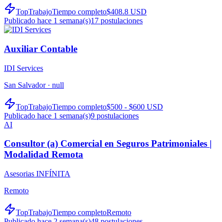
TopTrabajo
Tiempo completo
$408.8 USD
Publicado hace 1 semana(s)
17
postulaciones
Auxiliar Contable
IDI Services
San Salvador ·
null
TopTrabajo
Tiempo completo
$500 - $600 USD
Publicado hace 1 semana(s)
9
postulaciones
AI
Consultor (a) Comercial en Seguros Patrimoniales |
Modalidad Remota
Asesorias INFÍNITA
Remoto
TopTrabajo
Tiempo completo
Remoto
Publicado hace 2 semana(s)
48
postulaciones