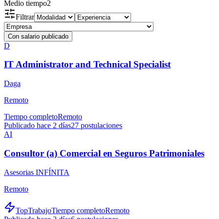
Medio tiempo
2
Filtrar
Con salario publicado
D
IT Administrator and Technical Specialist
Daga
Remoto
Tiempo completo
Remoto
Publicado hace 2 días
27
postulaciones
AI
Consultor (a) Comercial en Seguros Patrimoniales
Asesorias INFÍNITA
Remoto
TopTrabajo
Tiempo completo
Remoto