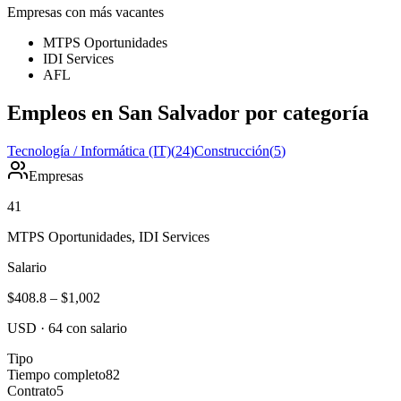
Empresas con más vacantes
MTPS Oportunidades
IDI Services
AFL
Empleos en San Salvador por categoría
Tecnología / Informática (IT)
(
24
)
Construcción
(
5
)
Empresas
41
MTPS Oportunidades, IDI Services
Salario
$408.8
–
$1,002
USD
·
64
con salario
Tipo
Tiempo completo
82
Contrato
5