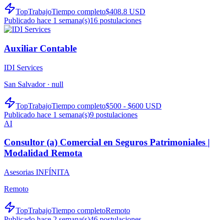
TopTrabajo
Tiempo completo
$408.8 USD
Publicado hace 1 semana(s)
16
postulaciones
Auxiliar Contable
IDI Services
San Salvador ·
null
TopTrabajo
Tiempo completo
$500 - $600 USD
Publicado hace 1 semana(s)
9
postulaciones
AI
Consultor (a) Comercial en Seguros Patrimoniales |
Modalidad Remota
Asesorias INFÍNITA
Remoto
TopTrabajo
Tiempo completo
Remoto
Publicado hace 2 semana(s)
46
postulaciones