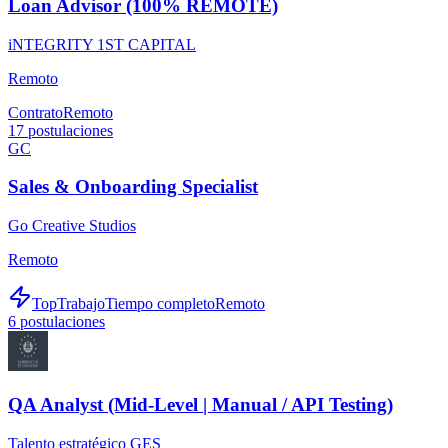
Loan Advisor (100% REMOTE)
iNTEGRITY 1ST CAPITAL
Remoto
Contrato
Remoto
17
postulaciones
GC
Sales & Onboarding Specialist
Go Creative Studios
Remoto
TopTrabajo
Tiempo completo
Remoto
6
postulaciones
QA Analyst (Mid-Level | Manual / API Testing)
Talento estratégico GES