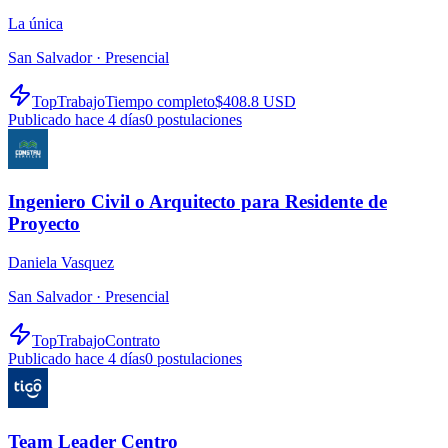
La única
San Salvador ·
Presencial
TopTrabajo
Tiempo completo
$408.8 USD
Publicado hace 4 días
0
postulaciones
Ingeniero Civil o Arquitecto para Residente de
Proyecto
Daniela Vasquez
San Salvador ·
Presencial
TopTrabajo
Contrato
Publicado hace 4 días
0
postulaciones
Team Leader Centro