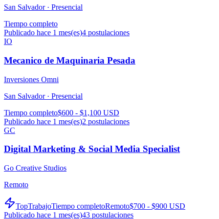
San Salvador ·
Presencial
Tiempo completo
Publicado hace 1 mes(es)
4
postulaciones
IO
Mecanico de Maquinaria Pesada
Inversiones Omni
San Salvador ·
Presencial
Tiempo completo
$600 - $1,100 USD
Publicado hace 1 mes(es)
2
postulaciones
GC
Digital Marketing & Social Media Specialist
Go Creative Studios
Remoto
TopTrabajo
Tiempo completo
Remoto
$700 - $900 USD
Publicado hace 1 mes(es)
43
postulaciones