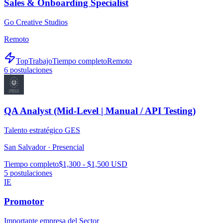
Sales & Onboarding Specialist
Go Creative Studios
Remoto
TopTrabajo
Tiempo completo
Remoto
6
postulaciones
QA Analyst (Mid-Level | Manual / API Testing)
Talento estratégico GES
San Salvador ·
Presencial
Tiempo completo
$1,300 - $1,500 USD
5
postulaciones
IE
Promotor
Importante empresa del Sector