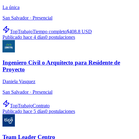
La única
San Salvador ·
Presencial
TopTrabajo
Tiempo completo
$408.8 USD
Publicado hace 4 días
0
postulaciones
Ingeniero Civil o Arquitecto para Residente de
Proyecto
Daniela Vasquez
San Salvador ·
Presencial
TopTrabajo
Contrato
Publicado hace 5 días
0
postulaciones
Team Leader Centro