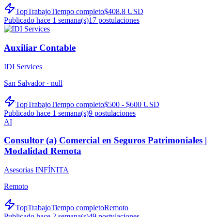
TopTrabajo
Tiempo completo
$408.8 USD
Publicado hace 1 semana(s)
17
postulaciones
Auxiliar Contable
IDI Services
San Salvador ·
null
TopTrabajo
Tiempo completo
$500 - $600 USD
Publicado hace 1 semana(s)
9
postulaciones
AI
Consultor (a) Comercial en Seguros Patrimoniales |
Modalidad Remota
Asesorias INFÍNITA
Remoto
TopTrabajo
Tiempo completo
Remoto
Publicado hace 2 semana(s)
49
postulaciones