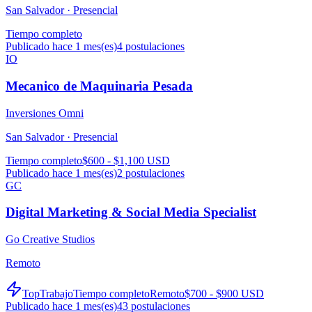
San Salvador ·
Presencial
Tiempo completo
Publicado hace 1 mes(es)
4
postulaciones
IO
Mecanico de Maquinaria Pesada
Inversiones Omni
San Salvador ·
Presencial
Tiempo completo
$600 - $1,100 USD
Publicado hace 1 mes(es)
2
postulaciones
GC
Digital Marketing & Social Media Specialist
Go Creative Studios
Remoto
TopTrabajo
Tiempo completo
Remoto
$700 - $900 USD
Publicado hace 1 mes(es)
43
postulaciones