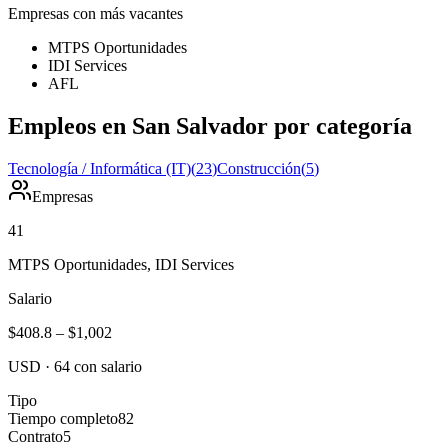
Empresas con más vacantes
MTPS Oportunidades
IDI Services
AFL
Empleos en San Salvador por categoría
Tecnología / Informática (IT)
(
23
)
Construcción
(
5
)
Empresas
41
MTPS Oportunidades, IDI Services
Salario
$408.8
–
$1,002
USD
·
64
con salario
Tipo
Tiempo completo
82
Contrato
5