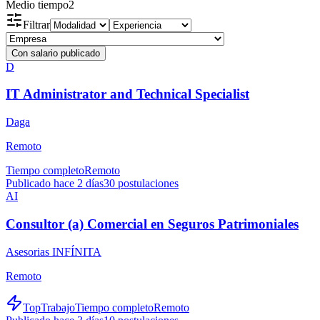
Medio tiempo
2
Filtrar
Con salario publicado
D
IT Administrator and Technical Specialist
Daga
Remoto
Tiempo completo
Remoto
Publicado hace 2 días
30
postulaciones
AI
Consultor (a) Comercial en Seguros Patrimoniales
Asesorias INFÍNITA
Remoto
TopTrabajo
Tiempo completo
Remoto