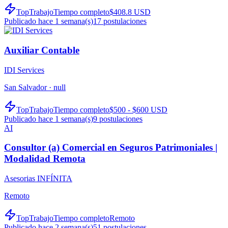
TopTrabajo
Tiempo completo
$408.8 USD
Publicado hace 1 semana(s)
17
postulaciones
Auxiliar Contable
IDI Services
San Salvador ·
null
TopTrabajo
Tiempo completo
$500 - $600 USD
Publicado hace 1 semana(s)
9
postulaciones
AI
Consultor (a) Comercial en Seguros Patrimoniales |
Modalidad Remota
Asesorias INFÍNITA
Remoto
TopTrabajo
Tiempo completo
Remoto
Publicado hace 2 semana(s)
51
postulaciones