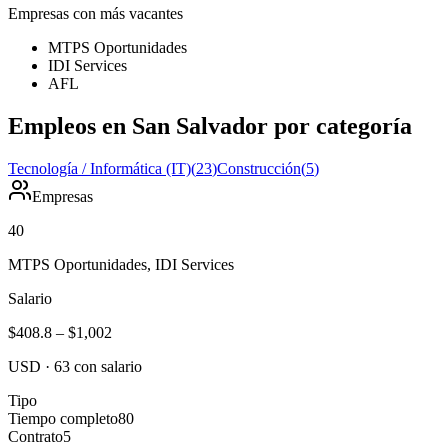
Empresas con más vacantes
MTPS Oportunidades
IDI Services
AFL
Empleos en San Salvador por categoría
Tecnología / Informática (IT)
(
23
)
Construcción
(
5
)
Empresas
40
MTPS Oportunidades, IDI Services
Salario
$408.8
–
$1,002
USD
·
63
con salario
Tipo
Tiempo completo
80
Contrato
5