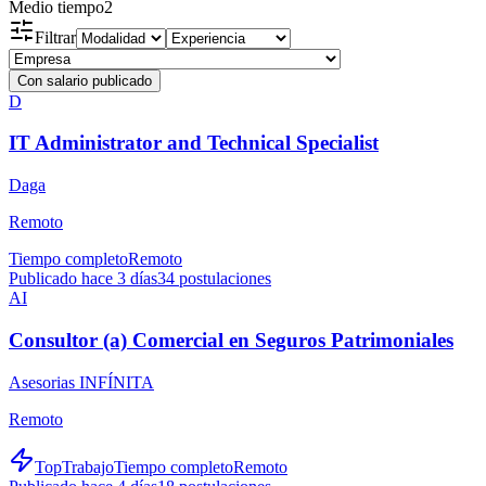
Medio tiempo
2
Filtrar
Con salario publicado
D
IT Administrator and Technical Specialist
Daga
Remoto
Tiempo completo
Remoto
Publicado hace 3 días
34
postulaciones
AI
Consultor (a) Comercial en Seguros Patrimoniales
Asesorias INFÍNITA
Remoto
TopTrabajo
Tiempo completo
Remoto