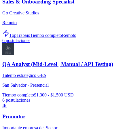
Sales & Onboarding Specialist
Go Creative Studios
Remoto
TopTrabajo
Tiempo completo
Remoto
6
postulaciones
QA Analyst (Mid-Level | Manual / API Testing)
Talento estratégico GES
San Salvador ·
Presencial
Tiempo completo
$1,300 - $1,500 USD
6
postulaciones
IE
Promotor
Importante empresa del Sector