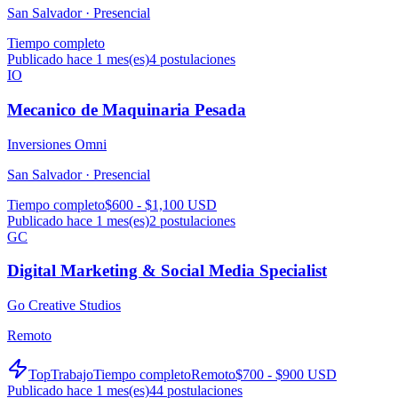
San Salvador ·
Presencial
Tiempo completo
Publicado hace 1 mes(es)
4
postulaciones
IO
Mecanico de Maquinaria Pesada
Inversiones Omni
San Salvador ·
Presencial
Tiempo completo
$600 - $1,100 USD
Publicado hace 1 mes(es)
2
postulaciones
GC
Digital Marketing & Social Media Specialist
Go Creative Studios
Remoto
TopTrabajo
Tiempo completo
Remoto
$700 - $900 USD
Publicado hace 1 mes(es)
44
postulaciones