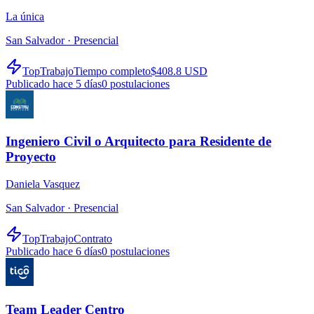
La única
San Salvador ·
Presencial
TopTrabajo
Tiempo completo
$408.8 USD
Publicado hace 5 días
0
postulaciones
Ingeniero Civil o Arquitecto para Residente de
Proyecto
Daniela Vasquez
San Salvador ·
Presencial
TopTrabajo
Contrato
Publicado hace 6 días
0
postulaciones
Team Leader Centro