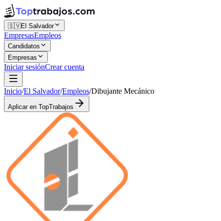
🇸🇻
El Salvador
Empresas
Empleos
Candidatos
Empresas
Iniciar sesión
Crear cuenta
Inicio
/
El Salvador
/
Empleos
/
Dibujante Mecánico
Aplicar en TopTrabajos