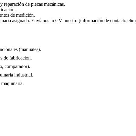
 y reparación de piezas mecánicas.
ricación.
mentos de medición.
uinaria asignada. Envíanos tu CV nuestro [información de contacto elim
ncionales (manuales).
s de fabricación.
ro, comparador).
naria industrial.
a maquinaria.