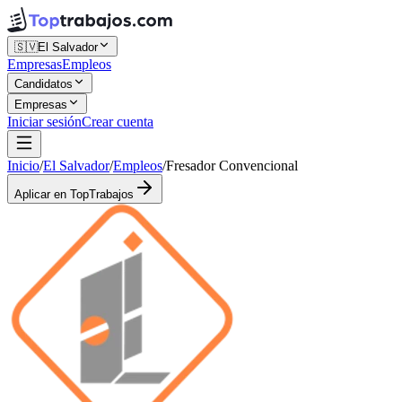
🇸🇻
El Salvador
Empresas
Empleos
Candidatos
Empresas
Iniciar sesión
Crear cuenta
Inicio
/
El Salvador
/
Empleos
/
Fresador Convencional
Aplicar en TopTrabajos