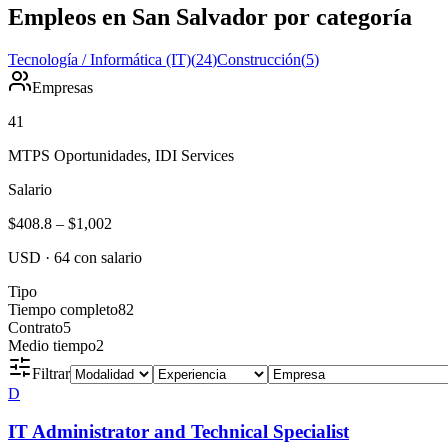
Empleos en San Salvador por categoría
Tecnología / Informática (IT)
(
24
)
Construcción
(
5
)
Empresas
41
MTPS Oportunidades, IDI Services
Salario
$408.8
–
$1,002
USD
·
64
con salario
Tipo
Tiempo completo
82
Contrato
5
Medio tiempo
2
Filtrar
D
IT Administrator and Technical Specialist