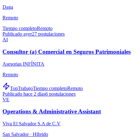
Daga
Remoto
Tiempo completo
Remoto
Publicado ayer
27
postulaciones
AI
Consultor (a) Comercial en Seguros Patrimoniales
Asesorias INFÍNITA
Remoto
TopTrabajo
Tiempo completo
Remoto
Publicado hace 2 días
6
postulaciones
VE
Operations & Administrative Assistant
Viva El Salvador S.A de C.V
San Salvador ·
Híbrido