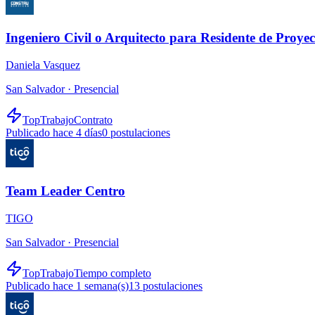
Ingeniero Civil o Arquitecto para Residente de Proyec
Daniela Vasquez
San Salvador ·
Presencial
TopTrabajo
Contrato
Publicado hace 4 días
0
postulaciones
Team Leader Centro
TIGO
San Salvador ·
Presencial
TopTrabajo
Tiempo completo
Publicado hace 1 semana(s)
13
postulaciones