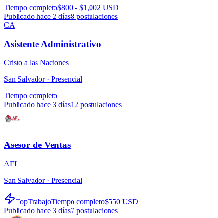
Tiempo completo
$800 - $1,002 USD
Publicado hace 2 días
8
postulaciones
CA
Asistente Administrativo
Cristo a las Naciones
San Salvador ·
Presencial
Tiempo completo
Publicado hace 3 días
12
postulaciones
Asesor de Ventas
AFL
San Salvador ·
Presencial
TopTrabajo
Tiempo completo
$550 USD
Publicado hace 3 días
7
postulaciones