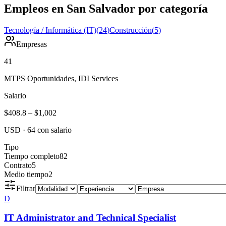
Empleos en San Salvador por categoría
Tecnología / Informática (IT)
(
24
)
Construcción
(
5
)
Empresas
41
MTPS Oportunidades, IDI Services
Salario
$408.8
–
$1,002
USD
·
64
con salario
Tipo
Tiempo completo
82
Contrato
5
Medio tiempo
2
Filtrar
D
IT Administrator and Technical Specialist