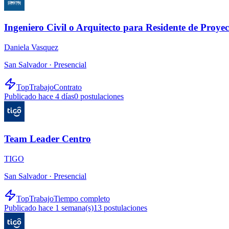
Ingeniero Civil o Arquitecto para Residente de Proyec
Daniela Vasquez
San Salvador ·
Presencial
TopTrabajo
Contrato
Publicado hace 4 días
0
postulaciones
Team Leader Centro
TIGO
San Salvador ·
Presencial
TopTrabajo
Tiempo completo
Publicado hace 1 semana(s)
13
postulaciones