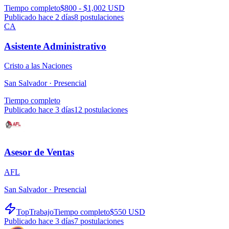
Tiempo completo
$800 - $1,002 USD
Publicado hace 2 días
8
postulaciones
CA
Asistente Administrativo
Cristo a las Naciones
San Salvador ·
Presencial
Tiempo completo
Publicado hace 3 días
12
postulaciones
Asesor de Ventas
AFL
San Salvador ·
Presencial
TopTrabajo
Tiempo completo
$550 USD
Publicado hace 3 días
7
postulaciones