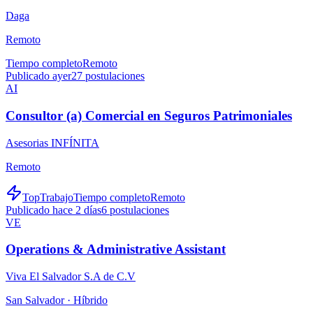
Daga
Remoto
Tiempo completo
Remoto
Publicado ayer
27
postulaciones
AI
Consultor (a) Comercial en Seguros Patrimoniales
Asesorias INFÍNITA
Remoto
TopTrabajo
Tiempo completo
Remoto
Publicado hace 2 días
6
postulaciones
VE
Operations & Administrative Assistant
Viva El Salvador S.A de C.V
San Salvador ·
Híbrido