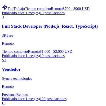
TopTrabajo
Tiempo completo
Remoto
$700 - $900 USD
Publicado hace 1 mes(es)
19
postulaciones
3
Full Stack Developer (Node.js, React, TypeScript)
3KTree
Remoto
Tiempo completo
Remoto
$1,000 - $2,000 USD
Publicado hace 1 mes(es)
10
postulaciones
ST
Vendedor
Synera technologies
Remoto
Freelance
Remoto
Publicado hace 1 mes(es)
120
postulaciones
I1