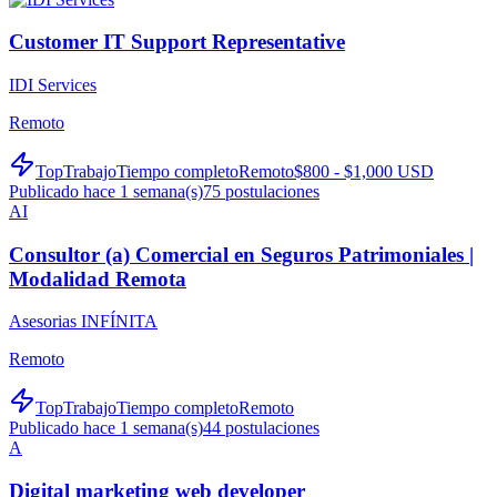
Customer IT Support Representative
IDI Services
Remoto
TopTrabajo
Tiempo completo
Remoto
$800 - $1,000 USD
Publicado hace 1 semana(s)
75
postulaciones
AI
Consultor (a) Comercial en Seguros Patrimoniales |
Modalidad Remota
Asesorias INFÍNITA
Remoto
TopTrabajo
Tiempo completo
Remoto
Publicado hace 1 semana(s)
44
postulaciones
A
Digital marketing web developer