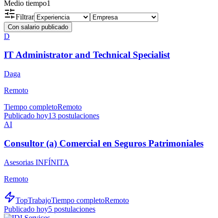
Medio tiempo
1
Filtrar
Con salario publicado
D
IT Administrator and Technical Specialist
Daga
Remoto
Tiempo completo
Remoto
Publicado hoy
13
postulaciones
AI
Consultor (a) Comercial en Seguros Patrimoniales
Asesorias INFÍNITA
Remoto
TopTrabajo
Tiempo completo
Remoto
Publicado hoy
5
postulaciones