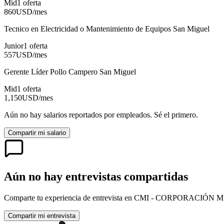
Mid
1
oferta
860
USD
/mes
Tecnico en Electricidad o Mantenimiento de Equipos San Miguel
Junior
1
oferta
557
USD
/mes
Gerente Líder Pollo Campero San Miguel
Mid
1
oferta
1,150
USD
/mes
Aún no hay salarios reportados por empleados. Sé el primero.
Compartir mi salario
Aún no hay entrevistas compartidas
Comparte tu experiencia de entrevista en
CMI - CORPORACIÓN MUL
Compartir mi entrevista