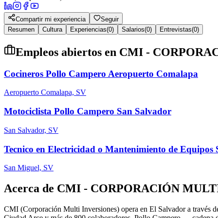
Compartir mi experiencia
Seguir
Resumen
Cultura
Experiencias
(
0
)
Salarios
(
0
)
Entrevistas
(
0
)
Empleos abiertos en
CMI - CORPORACI
Cocineros Pollo Campero Aeropuerto Comalapa
Aeropuerto Comalapa, SV
Motociclista Pollo Campero San Salvador
San Salvador, SV
Tecnico en Electricidad o Mantenimiento de Equipos
San Miguel, SV
Acerca de
CMI - CORPORACIÓN MULTI I
CMI (Corporación Multi Inversiones) opera en El Salvador a través d
Ciudad Arce y más de 800 colaboradores. Pollo Campero — cadena de 