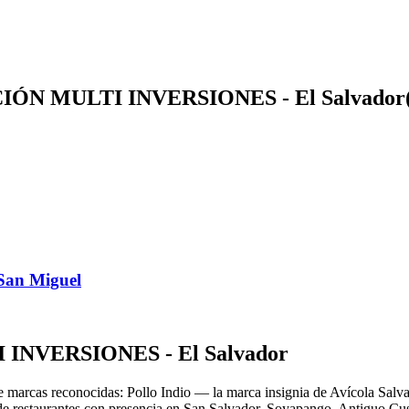
ÓN MULTI INVERSIONES - El Salvador
 San Miguel
NVERSIONES - El Salvador
e marcas reconocidas: Pollo Indio — la marca insignia de Avícola Salv
restaurantes con presencia en San Salvador, Soyapango, Antiguo Cusc