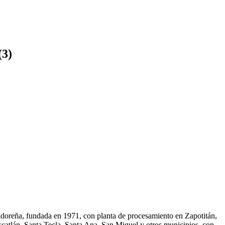
(
3
)
adoreña, fundada en 1971, con planta de procesamiento en Zapotitán,
atlán, Santa Tecla, Santa Ana, San Miguel y otros municipios, con