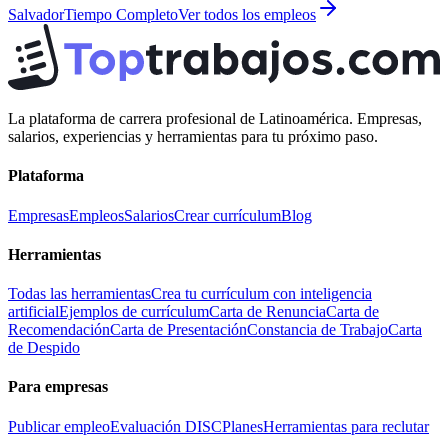
Salvador
Tiempo Completo
Ver todos los empleos
La plataforma de carrera profesional de Latinoamérica. Empresas,
salarios, experiencias y herramientas para tu próximo paso.
Plataforma
Empresas
Empleos
Salarios
Crear currículum
Blog
Herramientas
Todas las herramientas
Crea tu currículum con inteligencia
artificial
Ejemplos de currículum
Carta de Renuncia
Carta de
Recomendación
Carta de Presentación
Constancia de Trabajo
Carta
de Despido
Para empresas
Publicar empleo
Evaluación DISC
Planes
Herramientas para reclutar