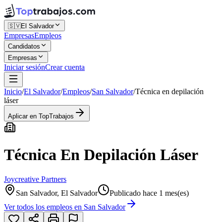
🇸🇻
El Salvador
Empresas
Empleos
Candidatos
Empresas
Iniciar sesión
Crear cuenta
Inicio
/
El Salvador
/
Empleos
/
San Salvador
/
Técnica en depilación
láser
Aplicar en TopTrabajos
Técnica En Depilación Láser
Joycreative Partners
San Salvador, El Salvador
Publicado hace 1 mes(es)
Ver todos los empleos en
San Salvador