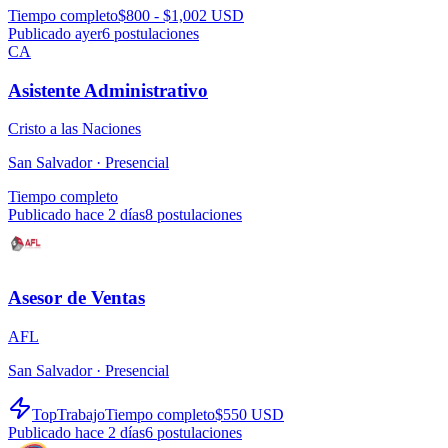
Tiempo completo
$800 - $1,002 USD
Publicado ayer
6
postulaciones
CA
Asistente Administrativo
Cristo a las Naciones
San Salvador ·
Presencial
Tiempo completo
Publicado hace 2 días
8
postulaciones
Asesor de Ventas
AFL
San Salvador ·
Presencial
TopTrabajo
Tiempo completo
$550 USD
Publicado hace 2 días
6
postulaciones