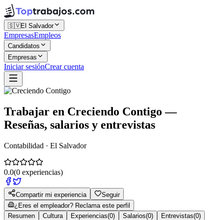
🇸🇻
El Salvador
Empresas
Empleos
Candidatos
Empresas
Iniciar sesión
Crear cuenta
Trabajar en
Creciendo Contigo
—
Reseñas, salarios y entrevistas
Contabilidad · El Salvador
0.0
(
0
experiencias)
Compartir mi experiencia
Seguir
¿Eres el empleador? Reclama este perfil
Resumen
Cultura
Experiencias
(
0
)
Salarios
(
0
)
Entrevistas
(
0
)