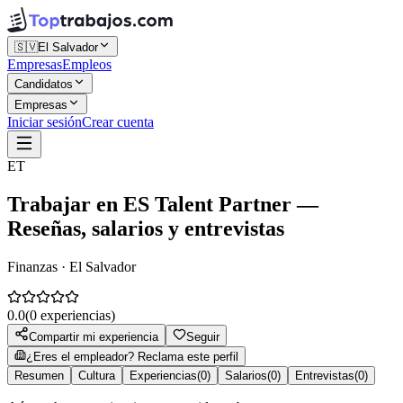
🇸🇻
El Salvador
Empresas
Empleos
Candidatos
Empresas
Iniciar sesión
Crear cuenta
ET
Trabajar en
ES Talent Partner
—
Reseñas, salarios y entrevistas
Finanzas · El Salvador
0.0
(
0
experiencias)
Compartir mi experiencia
Seguir
¿Eres el empleador? Reclama este perfil
Resumen
Cultura
Experiencias
(
0
)
Salarios
(
0
)
Entrevistas
(
0
)