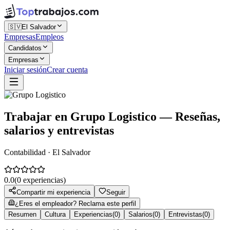
🇸🇻
El Salvador
Empresas
Empleos
Candidatos
Empresas
Iniciar sesión
Crear cuenta
Trabajar en
Grupo Logistico
— Reseñas,
salarios y entrevistas
Contabilidad · El Salvador
0.0
(
0
experiencias)
Compartir mi experiencia
Seguir
¿Eres el empleador? Reclama este perfil
Resumen
Cultura
Experiencias
(
0
)
Salarios
(
0
)
Entrevistas
(
0
)