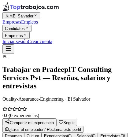
🇸🇻
El Salvador
Empresas
Empleos
Candidatos
Empresas
Iniciar sesión
Crear cuenta
PC
Trabajar en
PradeepIT Consulting
Services Pvt
— Reseñas, salarios y
entrevistas
Quality-Assurance-Engineering · El Salvador
0.0
(
0
experiencias)
Compartir mi experiencia
Seguir
¿Eres el empleador? Reclama este perfil
Resumen
Cultura
Experiencias
(
0
)
Salarios
(
0
)
Entrevistas
(
0
)