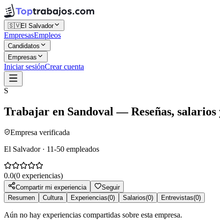
🇸🇻
El Salvador
Empresas
Empleos
Candidatos
Empresas
Iniciar sesión
Crear cuenta
S
Trabajar en
Sandoval
— Reseñas, salarios 
Empresa verificada
El Salvador · 11-50 empleados
0.0
(
0
experiencias)
Compartir mi experiencia
Seguir
Resumen
Cultura
Experiencias
(
0
)
Salarios
(
0
)
Entrevistas
(
0
)
Aún no hay experiencias compartidas sobre esta empresa.