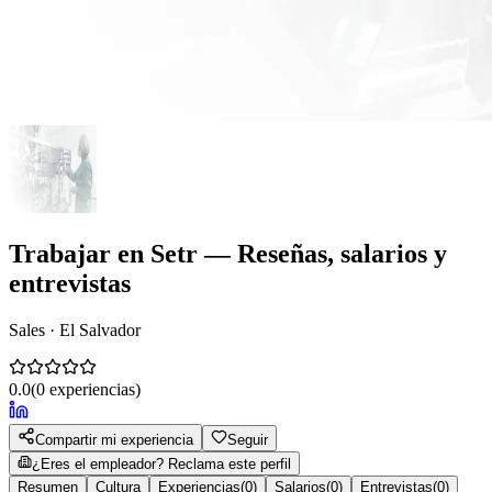
Trabajar en
Setr
— Reseñas, salarios y
entrevistas
Sales · El Salvador
0.0
(
0
experiencias)
Compartir mi experiencia
Seguir
¿Eres el empleador? Reclama este perfil
Resumen
Cultura
Experiencias
(
0
)
Salarios
(
0
)
Entrevistas
(
0
)