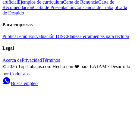
artificial
Ejemplos de currículum
Carta de Renuncia
Carta de
Recomendación
Carta de Presentación
Constancia de Trabajo
Carta
de Despido
Para empresas
Publicar empleo
Evaluación DISC
Planes
Herramientas para reclutar
Legal
Acerca de
Privacidad
Términos
© 2026 TopTrabajos.com
Hecho con ❤️ para LATAM · Desarrollo
por
CodeLabs
Busca empleo