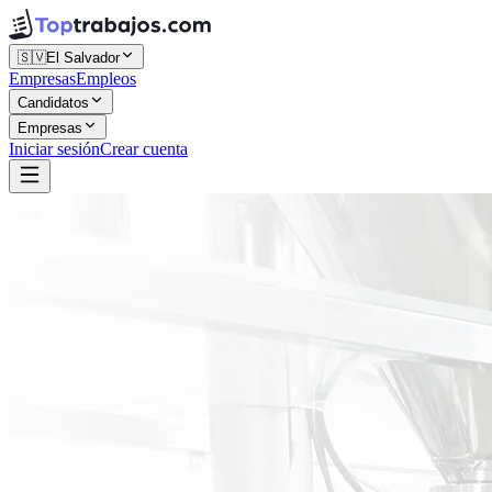
🇸🇻
El Salvador
Empresas
Empleos
Candidatos
Empresas
Iniciar sesión
Crear cuenta