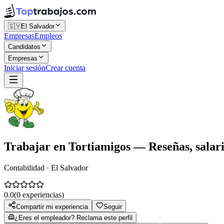
🇸🇻
El Salvador
Empresas
Empleos
Candidatos
Empresas
Iniciar sesión
Crear cuenta
Trabajar en
Tortiamigos
— Reseñas, salari
Contabilidad · El Salvador
0.0
(
0
experiencias)
Compartir mi experiencia
Seguir
¿Eres el empleador? Reclama este perfil