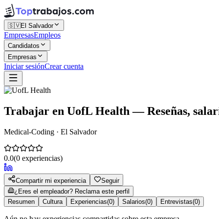
🇸🇻
El Salvador
Empresas
Empleos
Candidatos
Empresas
Iniciar sesión
Crear cuenta
Trabajar en
UofL Health
— Reseñas, salari
Medical-Coding · El Salvador
0.0
(
0
experiencias)
Compartir mi experiencia
Seguir
¿Eres el empleador? Reclama este perfil
Resumen
Cultura
Experiencias
(
0
)
Salarios
(
0
)
Entrevistas
(
0
)
Aún no hay experiencias compartidas sobre esta empresa.