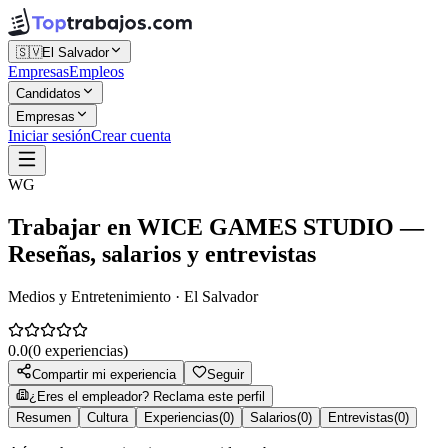
🇸🇻
El Salvador
Empresas
Empleos
Candidatos
Empresas
Iniciar sesión
Crear cuenta
WG
Trabajar en
WICE GAMES STUDIO
—
Reseñas, salarios y entrevistas
Medios y Entretenimiento · El Salvador
0.0
(
0
experiencias)
Compartir mi experiencia
Seguir
¿Eres el empleador? Reclama este perfil
Resumen
Cultura
Experiencias
(
0
)
Salarios
(
0
)
Entrevistas
(
0
)