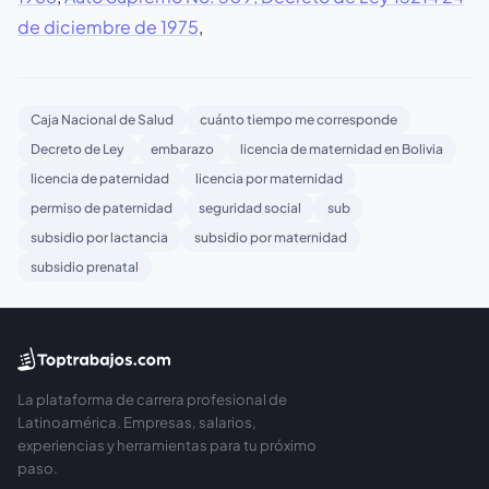
de diciembre de 1975
,
Caja Nacional de Salud
cuánto tiempo me corresponde
Decreto de Ley
embarazo
licencia de maternidad en Bolivia
licencia de paternidad
licencia por maternidad
permiso de paternidad
seguridad social
sub
subsidio por lactancia
subsidio por maternidad
subsidio prenatal
La plataforma de carrera profesional de
Latinoamérica. Empresas, salarios,
experiencias y herramientas para tu próximo
paso.