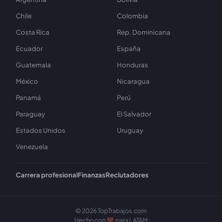
Chile
Colombia
Costa Rica
Rep. Dominicana
Ecuador
España
Guatemala
Honduras
México
Nicaragua
Panamá
Perú
Paraguay
El Salvador
Estados Unidos
Uruguay
Venezuela
Carrera profesional
Finanzas
Reclutadores
© 2026 TopTrabajos.com
Hecho con ❤️ para LATAM